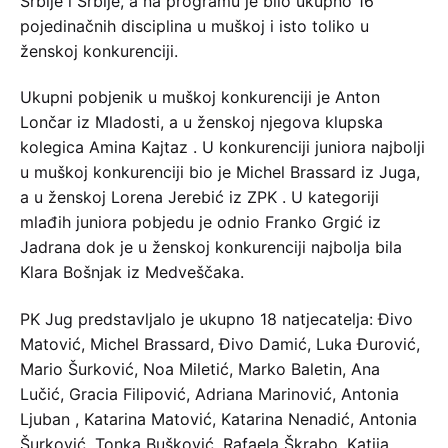
Srbije i Srbije, a na programu je bilo ukupno 16
pojedinačnih disciplina u muškoj i isto toliko u
ženskoj konkurenciji.
Ukupni pobjenik u muškoj konkurenciji je Anton
Lončar iz Mladosti, a u ženskoj njegova klupska
kolegica Amina Kajtaz . U konkurenciji juniora najbolji
u muškoj konkurenciji bio je Michel Brassard iz Juga,
a u ženskoj Lorena Jerebić iz ZPK . U kategoriji
mlađih juniora pobjedu je odnio Franko Grgić iz
Jadrana dok je u ženskoj konkurenciji najbolja bila
Klara Bošnjak iz Medveščaka.
PK Jug predstavljalo je ukupno 18 natjecatelja: Đivo
Matović, Michel Brassard, Đivo Damić, Luka Đurović,
Mario Šurković, Noa Miletić, Marko Baletin, Ana
Lučić, Gracia Filipović, Adriana Marinović, Antonia
Ljuban , Katarina Matović, Katarina Nenadić, Antonia
Šurković, Tonka Bušković, Rafaela Škrabo, Katija