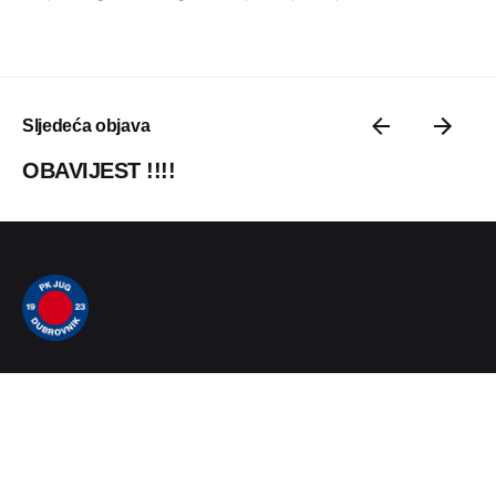
Sljedeća objava
OBAVIJEST !!!!
PK Jug
Vukovarska 11
20000 Dubrovnik, Hrvatska