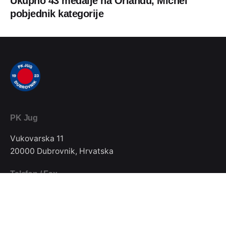
Ukupno 43 medalje na Orlandu, Michel
pobjednik kategorije
PK Jug
Vukovarska 11
20000 Dubrovnik, Hrvatska
Telefon / Fax
020/357-022