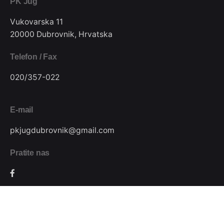
PK Jug
Vukovarska 11
20000 Dubrovnik, Hrvatska
Telefon / Fax
020/357-022
E-mail
pkjugdubrovnik@gmail.com
Pratite nas
Podijeli