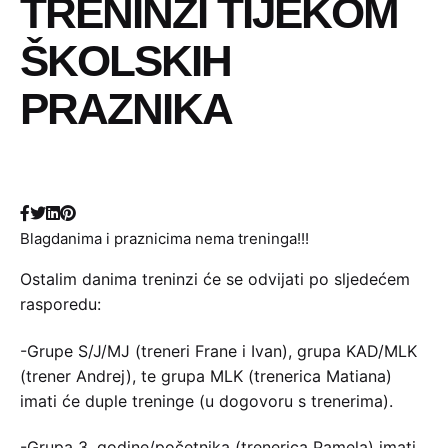
TRENINZI TIJEKOM
ŠKOLSKIH
PRAZNIKA
Blagdanima i praznicima nema treninga!!!
Ostalim danima treninzi će se odvijati po sljedećem
rasporedu:
-Grupe S/J/MJ (treneri Frane i Ivan), grupa KAD/MLK
(trener Andrej), te grupa MLK (trenerica Matiana)
imati će duple treninge (u dogovoru s trenerima).
-Grupa 3. godine/početnika (trenerica Pamela) imati