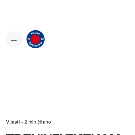
Skip
to
content
Vijesti
2 min čitano