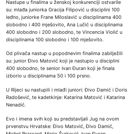
Nastupe u finalima u ženskoj konkurenciji ostvarile
su: mlađa juniorka Gracija Filipović u disciplini 100
leđno, juniorke Frane Miloslavić u disciplinama 400
slobodno i 400 mješovito, Ana Lučić u disciplinama
400 slobodno i 200 slobodno, te Vincencia Violić u
disciplinama 100 slobodno i 100 mješovito.
Od plivača nastup u popodnevim finalima zabilježili
su: junior Đivo Matović koji je nastupio u disciplini
400 slobodno, te senior Ivan Đuran koji je finala
izborio u disciplinama 50 i 100 prsno.
U Rijeci su nastupili i mlađi juniori: Đivo Damić i Doris
Radošević, te kadetkinje: Katarina Matović i Katarina
Nenadić.
Evo i imena svih koji su predstavljali Jug na ovom
prvenstvu Hrvatske: Đivo Matović, Đivo Damić,
Michel Brassard, Mario Šurković, Ivan Đuran,