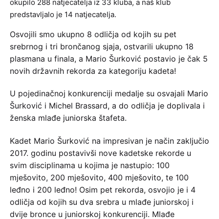
okupilo 288 natjecatelja iz 33 kluba, a naš klub
predstavljalo je 14 natjecatelja.
Osvojili smo ukupno 8 odličja od kojih su pet
srebrnog i tri brončanog sjaja, ostvarili ukupno 18
plasmana u finala, a Mario Šurković postavio je čak 5
novih državnih rekorda za kategoriju kadeta!
U pojedinačnoj konkurenciji medalje su osvajali Mario
Šurković i Michel Brassard, a do odličja je doplivala i
ženska mlađe juniorska štafeta.
Kadet Mario Šurković na impresivan je način zaključio
2017. godinu postavivši nove kadetske rekorde u
svim disciplinama u kojima je nastupio: 100
mješovito, 200 mješovito, 400 mješovito, te 100
leđno i 200 leđno! Osim pet rekorda, osvojio je i 4
odličja od kojih su dva srebra u mlađe juniorskoj i
dvije bronce u juniorskoj konkurenciji. Mlađe