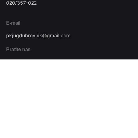
020/357-022
E-mail
pkjugdubrovnik@gmail.com
Pratite nas
Podijeli
Plivački klub Jug // Design by
Festivus
.
Sva prava pridržana.