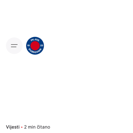
Skip
to
content
Vijesti
2 min čitano