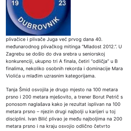
plivačice i plivače Juga već prvog dana 40.
međunarodnog plivačkog mitinga “Mladost 2012.”. U
Zagrebu se došlo do dva srebra u seniorskoj
konkurenciji, ukupno tri A finala, četiri “odličja” u B
finalima, nekoliko osobnih rekorda i dominacije Mara
Violića u mlađim uzrasnim kategorijama.
Tanja Šmid osvojila je drugo mjesto na 100 metara
prsno i 200 metara mješovito, a trener Borut Petrič s
ponosom naglašava kako je rezultat isplivan na 100
metara prsno – njezin drugi najbolji u karijeri u toj
disciplini. Ivan Bilić plivao je među najboljima na 200
metara prsno i na kraju osvojio odlično četvrto