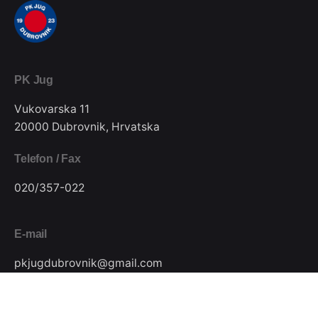
PK Jug
Vukovarska 11
20000 Dubrovnik, Hrvatska
Telefon / Fax
020/357-022
E-mail
pkjugdubrovnik@gmail.com
Pratite nas