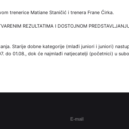
tvom trenerice Matiane Staničić i trenera Frane Ćirka.
OSTVARENIM REZULTATIMA I DOSTOJNOM PREDSTAVLJANJ
anja. Starije dobne kategorije (mlađi juniori i juniori) nas
. do 01.08., dok će najmlađi natjecatelji (početnici) u sub
E-mail