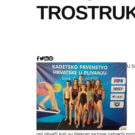
TROSTRUKI
U S
oni plivači koji su tijekom sezone ostvarili nor