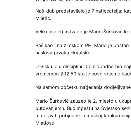
Naš klub predstavljalo je 7 natjecatelja: K
Miletić.
Veliki uspjeh ostvario je Mario Šurković ko
Baš kao i na zimskom PH, Mario je postao 
naslova prvaka Hrvatske.
U Sisku je u disciplini 100 slobodno bio na
vremenom 2:12.50 što je novo vrijeme kad
Na samom početku natjecanja dodjeljivane 
Mario Šurković zauzeo je 2. mjesto u uku
putovanjem u Budimpeštu na Svjetsko senio
mu praviti pobjednik u muškoj konkurenciji 
Mladosti.