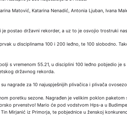
atarina Matović, Katarina Nenadić, Antonia Ljuban, Ivana Ma
ji je postao državni rekorder, a uz to je osvojio trostruki n
prvak u disciplinama 100 i 200 leđno, te 100 slobodno. Tak
jbolji s vremenom 55.21, u disciplini 100 leđno pobjedio je
etskog državnog rekorda.
su nagrade za 10 najuspješnijih plivačica i plivača ovosez
pnom poretku sezone. Nagrađen je velikim poklon paketom 
rsko prvenstvo! Mario će pod vodstvom Hps-a u Budimpešti
Tin Mirjanić iz Primorja, te pobjednice u ženskoj konkurenc