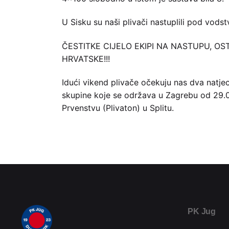
U Sisku su naši plivači nastuplili pod vods
ČESTITKE CIJELO EKIPI NA NASTUPU, 
HRVATSKE!!!
Idući vikend plivače očekuju nas dva natjec
skupine koje se održava u Zagrebu od 29.07
Prvenstvu (Plivaton) u Splitu.
PK Jug