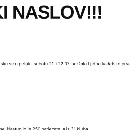
 NASLOV!!!
isku se u petak i subotu 21. i 22.07. održalo Ljetno kadetsko pr
me. Nastupilo je 250 natjecatelja iz 31 kluba.