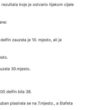
rezultata koje je ostvario tijekom cijele
ane:
elfin zauzela je 10. mjesto, ali je
esto.
auzela 30.mjesto.
00 delfin bila 38.
ban plasirala se na 7.mjesto., a štafeta