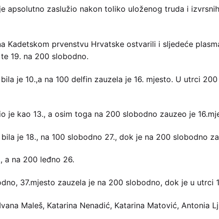
je apsolutno zaslužio nakon toliko uloženog truda i izvrsnih 
 na Kadetskom prvenstvu Hrvatske ostvarili i sljedeće plasm
 te 19. na 200 slobodno.
la je 10.,a na 100 delfin zauzela je 16. mjesto. U utrci 200 d
šio je kao 13., a osim toga na 200 slobodno zauzeo je 16.mj
 bila je 18., na 100 slobodno 27., dok je na 200 slobodno z
1., a na 200 leđno 26.
odno, 37.mjesto zauzela je na 200 slobodno, dok je u utrci 1
vana Maleš, Katarina Nenadić, Katarina Matović, Antonia Lju