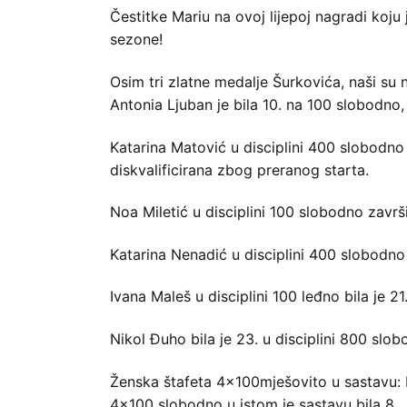
Čestitke Mariu na ovoj lijepoj nagradi koju 
sezone!
Osim tri zlatne medalje Šurkovića, naši su
Antonia Ljuban je bila 10. na 100 slobodno,
Katarina Matović u disciplini 400 slobodno bi
diskvalificirana zbog preranog starta.
Noa Miletić u disciplini 100 slobodno zavr
Katarina Nenadić u disciplini 400 slobodno
Ivana Maleš u disciplini 100 leđno bila je 2
Nikol Đuho bila je 23. u disciplini 800 slob
Ženska štafeta 4×100mješovito u sastavu: I
4×100 slobodno u istom je sastavu bila 8.