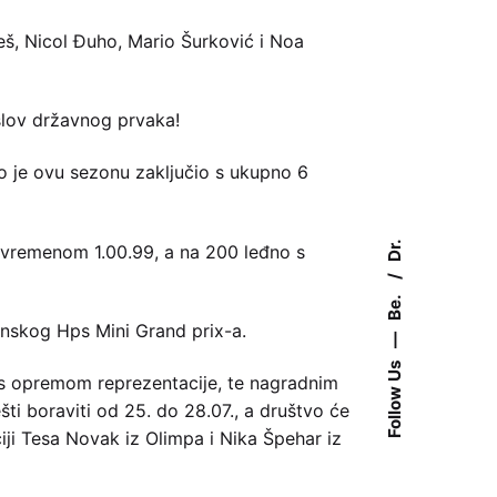
leš, Nicol Đuho, Mario Šurković i Noa
aslov državnog prvaka!
o je ovu sezonu zaključio s ukupno 6
Dr.
 s vremenom 1.00.99, a na 200 leđno s
Be.
onskog Hps Mini Grand prix-a.
—
Follow Us
s opremom reprezentacije, te nagradnim
 boraviti od 25. do 28.07., a društvo će
iji Tesa Novak iz Olimpa i Nika Špehar iz