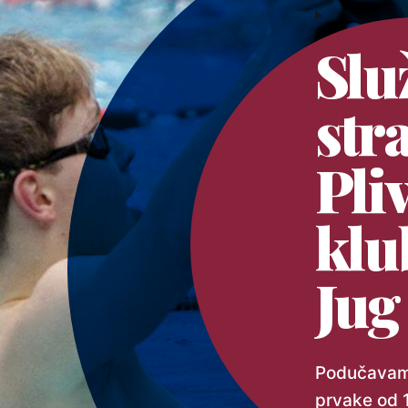
Slu
str
Pli
klu
Jug
Podučavamo
prvake od 