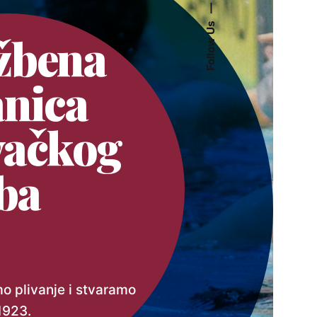
—
Follow Us
žbena
anica
vačkog
ba
 plivanje i stvaramo
1923.