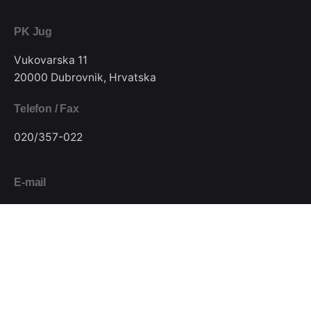
PK Jug
Vukovarska 11
20000 Dubrovnik, Hrvatska
Telefon / Fax
020/357-022
E-mail
pkjugdubrovnik@gmail.com
Pratite nas