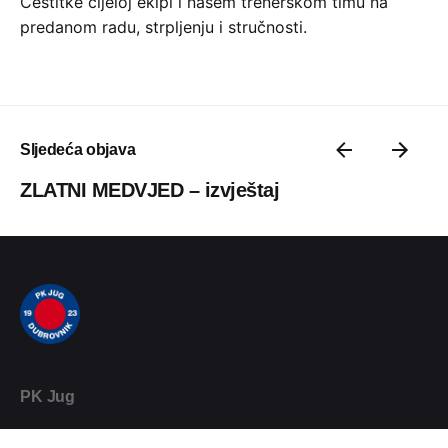
Čestitke cijeloj ekipi i našem trenerskom timu na
predanom radu, strpljenju i stručnosti.
Sljedeća objava
ZLATNI MEDVJED – izvještaj
PK Jug
Vukovarska 11