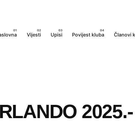
aslovna
Vijesti
Upisi
Povijest kluba
Članovi 
ORLANDO 2025.