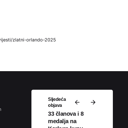
vijesti/zlatni-orlando-2025
Podijeli
Sljedeća
objava
m
33 članova i 8
medalja na