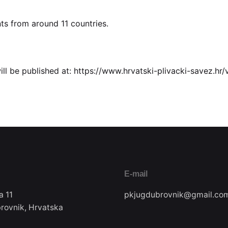
ts from around 11 countries.
will be published at: https://www.hrvatski-plivacki-savez.hr/
E-mail
a 11
pkjugdubrovnik@gmail.co
rovnik, Hrvatska