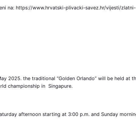
vljeni na: https://www.hrvatski-plivacki-savez.hr/vijesti/zlat
y 2025. the traditional “Golden Orlando” will be held at t
World championship in Singapure.
Saturday afternoon starting at 3:00 p.m. and Sunday morning