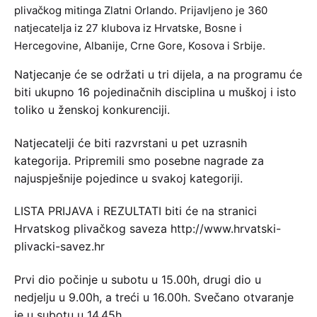
plivačkog mitinga Zlatni Orlando. Prijavljeno je 360
natjecatelja iz 27 klubova iz Hrvatske, Bosne i
Hercegovine, Albanije, Crne Gore, Kosova i Srbije.
Natjecanje će se održati u tri dijela, a na programu će
biti ukupno 16 pojedinačnih disciplina u muškoj i isto
toliko u ženskoj konkurenciji.
Natjecatelji će biti razvrstani u pet uzrasnih
kategorija. Pripremili smo posebne nagrade za
najuspješnije pojedince u svakoj kategoriji.
LISTA PRIJAVA i REZULTATI biti će na stranici
Hrvatskog plivačkog saveza http://www.hrvatski-
plivacki-savez.hr
Prvi dio počinje u subotu u 15.00h, drugi dio u
nedjelju u 9.00h, a treći u 16.00h. Svečano otvaranje
je u subotu u 14.45h.