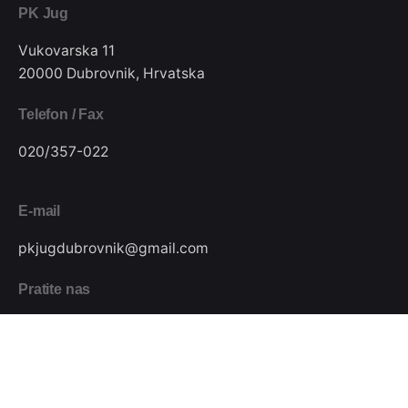
PK Jug
Vukovarska 11
20000 Dubrovnik, Hrvatska
Telefon / Fax
020/357-022
E-mail
pkjugdubrovnik@gmail.com
Pratite nas
Podijeli