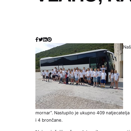
Naš
mornar“. Nastupilo je ukupno 409 natjecatelja 
i 4 brončane.