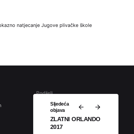
okazno natjecanje Jugove plivačke škole
Podijeli
Sljedeća
m
objava
ZLATNI ORLANDO
2017