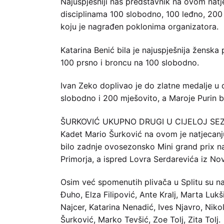
Najuspješniji naš predstavnik na ovom natje
disciplinama 100 slobodno, 100 leđno, 200 
koju je nagrađen poklonima organizatora.
Katarina Benić bila je najuspješnija žensk
100 prsno i broncu na 100 slobodno.
Ivan Zeko doplivao je do zlatne medalje u 
slobodno i 200 mješovito, a Maroje Purin 
ŠURKOVIĆ UKUPNO DRUGI U CIJELOJ SEZ
Kadet Mario Šurković na ovom je natjecanju
bilo zadnje ovosezonsko Mini grand prix nat
Primorja, a ispred Lovra Serdarevića iz N
Osim već spomenutih plivača u Splitu su nast
Đuho, Elza Filipović, Ante Kralj, Marta Lukš
Najcer, Katarina Nenadić, Ives Njavro, Nik
Šurković, Marko Tevšić, Zoe Tolj, Zita Tolj.