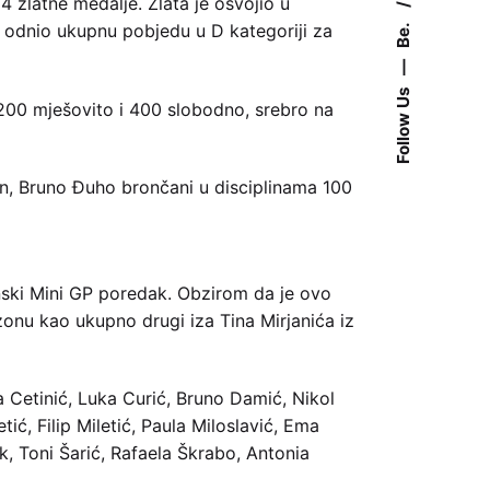
4 zlatne medalje. Zlata je osvojio u
Be.
a odnio ukupnu pobjedu u D kategoriji za
—
Follow Us
a 200 mješovito i 400 slobodno, srebro na
fin, Bruno Đuho brončani u disciplinama 100
onski Mini GP poredak. Obzirom da je ovo
ezonu kao ukupno drugi iza Tina Mirjanića iz
ja Cetinić, Luka Curić, Bruno Damić, Nikol
tić, Filip Miletić, Paula Miloslavić, Ema
k, Toni Šarić, Rafaela Škrabo, Antonia