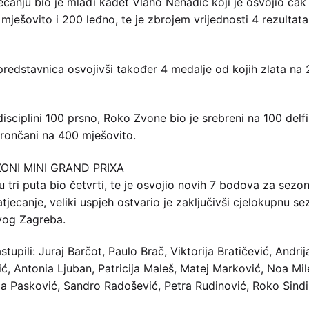
canju bio je mlađi kadet Vlaho Nenadić koji je osvojio čak 
mješovito i 200 leđno, te je zbrojem vrijednosti 4 rezultat
a predstavnica osvojivši također 4 medalje od kojih zlata n
disciplini 100 prsno, Roko Zvone bio je srebreni na 100 del
brončani na 400 mješovito.
ONI MINI GRAND PRIXA
 tri puta bio četvrti, te je osvojio novih 7 bodova za sez
jecanje, veliki uspjeh ostvario je zaključivši cjelokupnu s
ovog Zagreba.
upili: Juraj Barčot, Paulo Brač, Viktorija Bratičević, Andri
ić, Antonia Ljuban, Patricija Maleš, Matej Marković, Noa Mile
ola Pasković, Sandro Radošević, Petra Rudinović, Roko Sindi