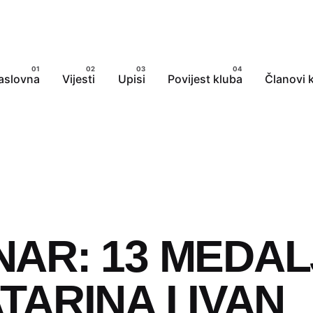
aslovna
Vijesti
Upisi
Povijest kluba
Članovi 
AR: 13 MEDALJ
TARINA I IVAN