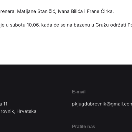
enera: Matijane Staničić, Ivana Bilića i Frane Ćirka.
je u subotu 10.06. kada će se na bazenu u Gružu održati P
E-mail
a 11
pkjugdubrovnik@gmail.co
rovnik, Hrvatska
Pratite nas