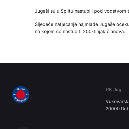
Jugaši su u Splitu nastupili pod vodstvom tr
Sljedeće natjecanje najmlađe Jugaše očeku
na kojem će nastupiti 200-tinjak članova.
PK Jug
Vukovarsk
20000 Dub