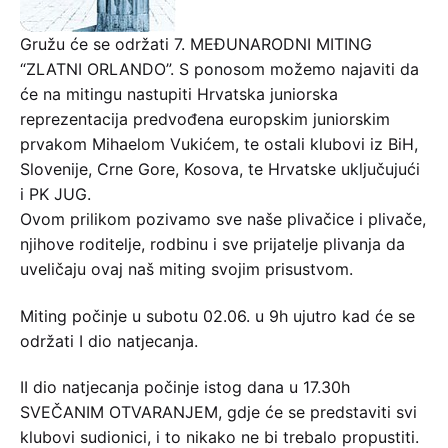
Gružu će se održati 7. MEĐUNARODNI MITING
“ZLATNI ORLANDO”. S ponosom možemo najaviti da
će na mitingu nastupiti Hrvatska juniorska
reprezentacija predvođena europskim juniorskim
prvakom Mihaelom Vukićem, te ostali klubovi iz BiH,
Slovenije, Crne Gore, Kosova, te Hrvatske uključujući
i PK JUG.
Ovom prilikom pozivamo sve naše plivačice i plivače,
njihove roditelje, rodbinu i sve prijatelje plivanja da
uveličaju ovaj naš miting svojim prisustvom.
Miting počinje u subotu 02.06. u 9h ujutro kad će se
održati I dio natjecanja.
II dio natjecanja počinje istog dana u 17.30h
SVEČANIM OTVARANJEM, gdje će se predstaviti svi
klubovi sudionici, i to nikako ne bi trebalo propustiti.