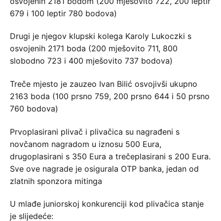
osvojenih 2181 bodom (200 mješovito 722, 200 leptir
679 i 100 leptir 780 bodova)
Drugi je njegov klupski kolega Karoly Lukoczki s
osvojenih 2171 boda (200 mješovito 711, 800
slobodno 723 i 400 mješovito 737 bodova)
Treče mjesto je zauzeo Ivan Bilić osvojivši ukupno
2163 boda (100 prsno 759, 200 prsno 644 i 50 prsno
760 bodova)
Prvoplasirani plivač i plivačica su nagrađeni s
novčanom nagradom u iznosu 500 Eura,
drugoplasirani s 350 Eura a trečeplasirani s 200 Eura.
Sve ove nagrade je osigurala OTP banka, jedan od
zlatnih sponzora mitinga
U mlađe juniorskoj konkurenciji kod plivačica stanje
je slijedeće: