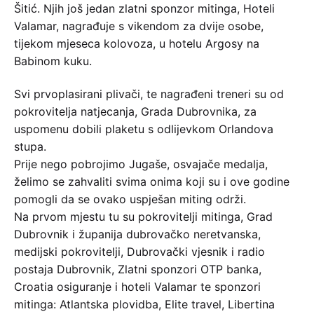
Šitić. Njih još jedan zlatni sponzor mitinga, Hoteli
Valamar, nagrađuje s vikendom za dvije osobe,
tijekom mjeseca kolovoza, u hotelu Argosy na
Babinom kuku.
Svi prvoplasirani plivači, te nagrađeni treneri su od
pokrovitelja natjecanja, Grada Dubrovnika, za
uspomenu dobili plaketu s odlijevkom Orlandova
stupa.
Prije nego pobrojimo Jugaše, osvajače medalja,
želimo se zahvaliti svima onima koji su i ove godine
pomogli da se ovako uspješan miting održi.
Na prvom mjestu tu su pokrovitelji mitinga, Grad
Dubrovnik i županija dubrovačko neretvanska,
medijski pokrovitelji, Dubrovački vjesnik i radio
postaja Dubrovnik, Zlatni sponzori OTP banka,
Croatia osiguranje i hoteli Valamar te sponzori
mitinga: Atlantska plovidba, Elite travel, Libertina