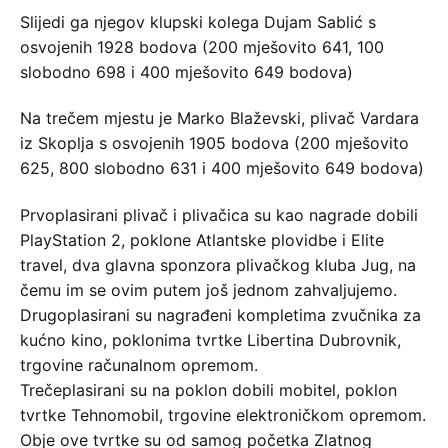
Slijedi ga njegov klupski kolega Dujam Sablić s
osvojenih 1928 bodova (200 mješovito 641, 100
slobodno 698 i 400 mješovito 649 bodova)
Na trečem mjestu je Marko Blaževski, plivač Vardara
iz Skoplja s osvojenih 1905 bodova (200 mješovito
625, 800 slobodno 631 i 400 mješovito 649 bodova)
Prvoplasirani plivač i plivačica su kao nagrade dobili
PlayStation 2, poklone Atlantske plovidbe i Elite
travel, dva glavna sponzora plivačkog kluba Jug, na
čemu im se ovim putem još jednom zahvaljujemo.
Drugoplasirani su nagrađeni kompletima zvučnika za
kućno kino, poklonima tvrtke Libertina Dubrovnik,
trgovine računalnom opremom.
Trečeplasirani su na poklon dobili mobitel, poklon
tvrtke Tehnomobil, trgovine elektroničkom opremom.
Obje ove tvrtke su od samog početka Zlatnog