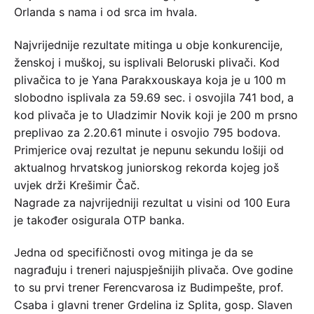
Orlanda s nama i od srca im hvala.
Najvrijednije rezultate mitinga u obje konkurencije,
ženskoj i muškoj, su isplivali Beloruski plivači. Kod
plivačica to je Yana Parakxouskaya koja je u 100 m
slobodno isplivala za 59.69 sec. i osvojila 741 bod, a
kod plivača je to Uladzimir Novik koji je 200 m prsno
preplivao za 2.20.61 minute i osvojio 795 bodova.
Primjerice ovaj rezultat je nepunu sekundu lošiji od
aktualnog hrvatskog juniorskog rekorda kojeg još
uvjek drži Krešimir Čač.
Nagrade za najvrijedniji rezultat u visini od 100 Eura
je također osigurala OTP banka.
Jedna od specifičnosti ovog mitinga je da se
nagrađuju i treneri najuspješnijih plivača. Ove godine
to su prvi trener Ferencvarosa iz Budimpešte, prof.
Csaba i glavni trener Grdelina iz Splita, gosp. Slaven