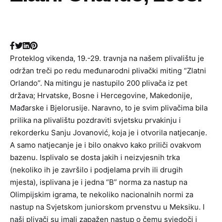
Proteklog vikenda, 19.-29. travnja na našem plivalištu je
održan treči po redu međunarodni plivački miting “Zlatni
Orlando”. Na mitingu je nastupilo 200 plivača iz pet
država; Hrvatske, Bosne i Hercegovine, Makedonije,
Mađarske i Bjelorusije. Naravno, to je svim plivačima bila
prilika na plivalištu pozdraviti svjetsku prvakinju i
rekorderku Sanju Jovanović, koja je i otvorila natjecanje.
A samo natjecanje je i bilo onakvo kako priliči ovakvom
bazenu. Isplivalo se dosta jakih i neizvjesnih trka
(nekoliko ih je završilo i podjelama prvih ili drugih
mjesta), isplivana je i jedna “B” norma za nastup na
Olimpijskim igrama, te nekoliko nacionalnih normi za
nastup na Svjetskom juniorskom prvenstvu u Meksiku. I
naši plivači su imali zapažen nastup o čemu svjedoči i