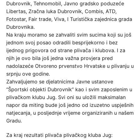
Dubrovnik, Tehnomobil, Javno gradsko poduzeće
Libertas, Zračna luka Dubrovnik, Combis, ATD,
Fotostar, Fair trade, Viva, I Turistička zajednica grada
Dubrovnika.
Na kraju moramo se zahvaliti svim sucima koji su još
jednom svoj posao odradili besprijekorno i bez
ijednog prigovora od strane plivača i klubova. I za
njih je ovo bila još jedna važna provjera pred
nadolazeće Otvoreno prvenstvo Hrvatske u plivanju u
srpnju ove godine.
Zahvaljujemo se djelatnicima Javne ustanove
“Športski objekti Dubrovnik” kao i svim zaposlenim u
plivačkom klubu Jug. Svi oni su uložili maksimalan
napor da miting bude još jedno od izuzetno uspješnih
natjecanja, u posljednje vrijeme organiziranih u našem
Gradu.
Za kraj rezultati plivača plivačkog kluba Jug: