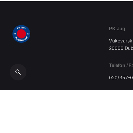
PK Jug
Vukovarsk
20000 Dub
Telefon / F
020/357-0
Plivački klub Jug // Design by
Festivus
.