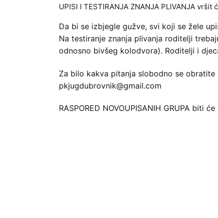
UPISI I TESTIRANJA ZNANJA PLIVANJA vršit će 
Da bi se izbjegle gužve, svi koji se žele
Na testiranje znanja plivanja roditelji tre
odnosno bivšeg kolodvora). Roditelji i djec
Za bilo kakva pitanja slobodno se obratite 
pkjugdubrovnik@gmail.com
RASPORED NOVOUPISANIH GRUPA biti će obja