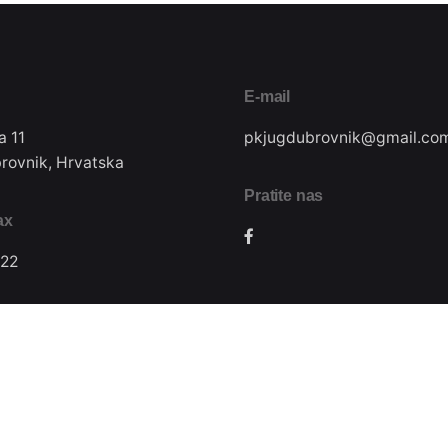
E-mail
a 11
pkjugdubrovnik@gmail.co
rovnik, Hrvatska
Pratite nas
ax
22