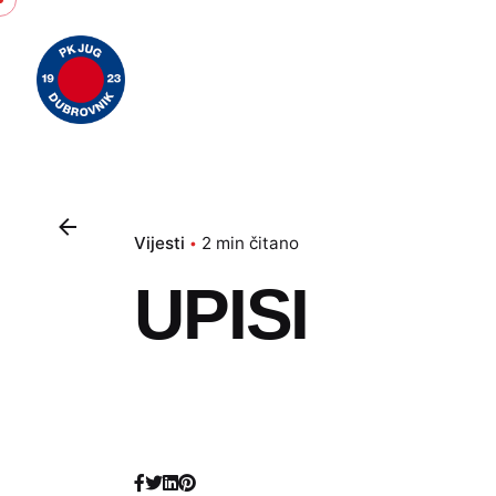
Skip
to
content
Vijesti
2 min čitano
UPISI