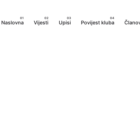
Naslovna
Vijesti
Upisi
Povijest kluba
Članov