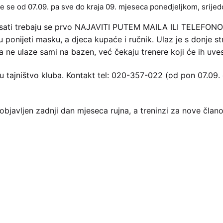
se od 07.09. pa sve do kraja 09. mjeseca ponedjeljkom, srijed
 upisati trebaju se prvo NAJAVITI PUTEM MAILA ILI TELEFONO
baju ponijeti masku, a djeca kupaće i ručnik. Ulaz je s donj
a ne ulaze sami na bazen, već čekaju trenere koji će ih uves
u tajništvo kluba. Kontakt tel: 020-357-022 (od pon 07.09. 
vljen zadnji dan mjeseca rujna, a treninzi za nove članov