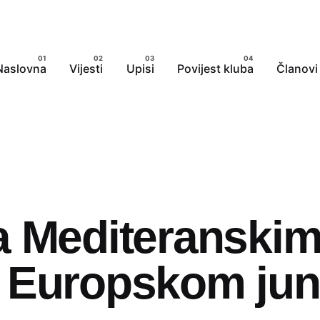
Naslovna
Vijesti
Upisi
Povijest kluba
Članovi
a Mediteranskim
 Europskom ju