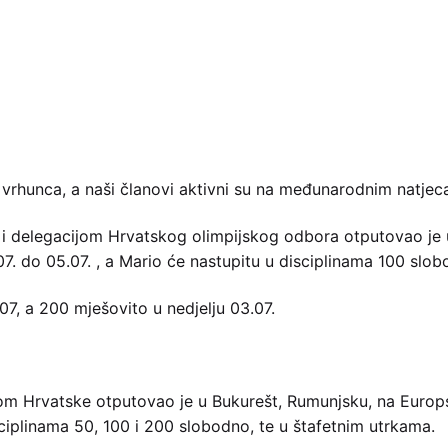
vrhunca, a naši članovi aktivni su na međunarodnim natjeca
i delegacijom Hrvatskog olimpijskog odbora otputovao je u 
07. do 05.07. , a Mario će nastupitu u disciplinama 100 slo
7, a 200 mješovito u nedjelju 03.07.
jom Hrvatske otputovao je u Bukurešt, Rumunjsku, na Europ
sciplinama 50, 100 i 200 slobodno, te u štafetnim utrkama.