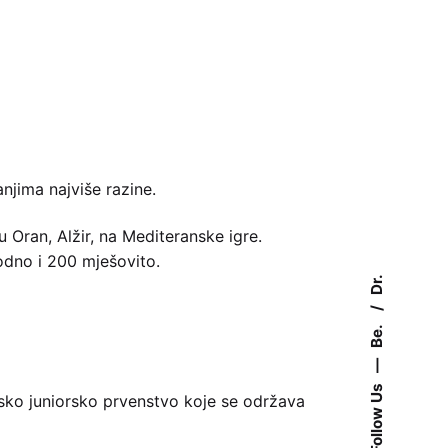
njima najviše razine.
Oran, Alžir, na Mediteranske igre.
bodno i 200 mješovito.
Dr.
Be.
—
Follow Us
sko juniorsko prvenstvo koje se održava