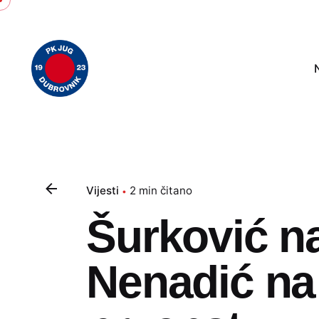
Skip
to
content
Vijesti
2 min čitano
Šurković n
Nenadić na