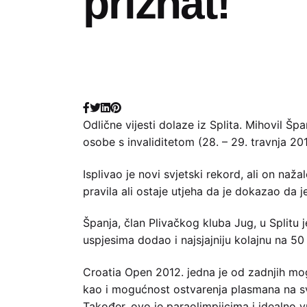
priznat!
Odlične vijesti dolaze iz Splita. Mihovil Š
osobe s invaliditetom (28. – 29. travnja 201
Isplivao je novi svjetski rekord, ali on naž
pravila ali ostaje utjeha da je dokazao da 
Španja, član Plivačkog kluba Jug, u Splitu
uspjesima dodao i najsjajniju kolajnu na 50
Croatia Open 2012. jedna je od zadnjih mog
kao i mogućnost ostvarenja plasmana na s
Također, ovo je paraolimpijcima i idealno 