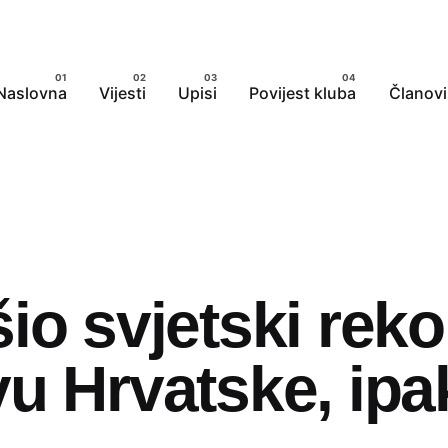
Naslovna
Vijesti
Upisi
Povijest kluba
Članovi
io svjetski reko
u Hrvatske, ipak