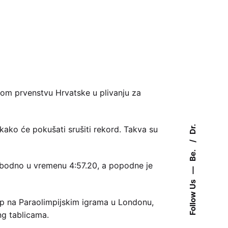
enom prvenstvu Hrvatske u plivanju za
Dr.
o kako će pokušati srušiti rekord. Takva su
Be.
slobodno u vremenu 4:57.20, a popodne je
—
Follow Us
tup na Paraolimpijskim igrama u Londonu,
ng tablicama.