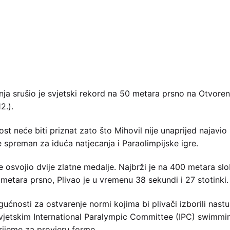
panja srušio je svjetski rekord na 50 metara prsno na Otvor
2.).
alost neće biti priznat zato što Mihovil nije unaprijed najavi
je spreman za iduća natjecanja i Paraolimpijske igre.
 je osvojio dvije zlatne medalje. Najbrži je na 400 metara 
 metara prsno, Plivao je u vremenu 38 sekundi i 27 stotinki.
ućnosti za ostvarenje normi kojima bi plivači izborili nas
vjetskim International Paralympic Committee (IPC) swimmi
vrijeme za provjeru forme