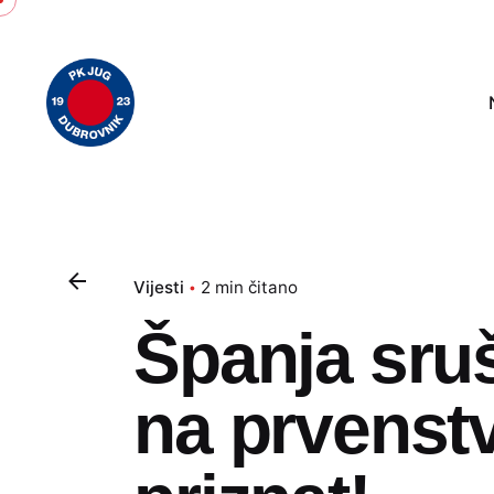
Skip
to
content
Vijesti
2 min čitano
Španja sruš
na prvenstv