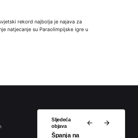
vjetski rekord najbolja je najava za
je natjecanje su Paraolimpijske igre u
Podijeli
Sljedeća
m
objava
Španja na