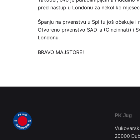
pred nastup u Londonu za nekoliko mjeseci
Španju na prvenstvu u Splitu još očekuje i 
Otvoreno prvenstvo SAD-a (Cincinnati) i Sv
Londonu.
BRAVO MAJSTORE!
PK Jug
Vukovarsk
20000 Dub