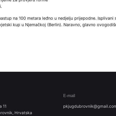
.
nastup na 100 metara leđno u nedjelju prijepodne. Isplivani s
jetski kup u Njemačkoj (Berlin). Naravno, glavno ovogodišn
E-mail
a 11
pkjugdubrovnik@gmail.co
rovnik, Hrvatska