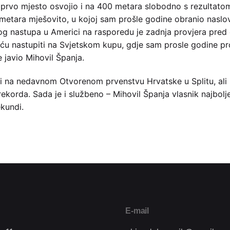
prvo mjesto osvojio i na 400 metara slobodno s rezultatom
 metara mješovito, u kojoj sam prošle godine obranio naslo
g nastupa u Americi na rasporedu je zadnja provjera pred 
 ću nastupiti na Svjetskom kupu, gdje sam prosle godine pr
e javio Mihovil Španja.
 i na nedavnom Otvorenom prvenstvu Hrvatske u Splitu, ali r
 rekorda. Sada je i službeno – Mihovil Španja vlasnik najbol
kundi.
E-mail