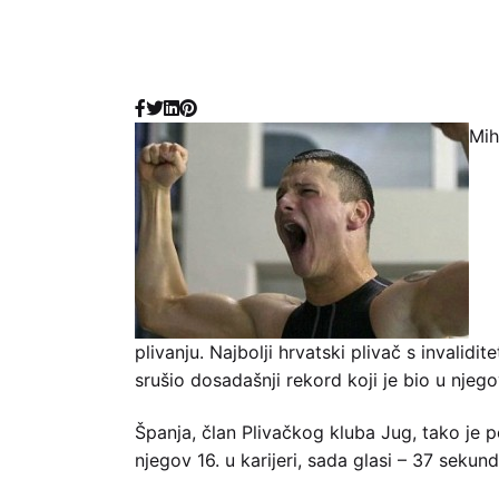
Mih
plivanju. Najbolji hrvatski plivač s invalid
srušio dosadašnji rekord koji je bio u njeg
Španja, član Plivačkog kluba Jug, tako je po
njegov 16. u karijeri, sada glasi – 37 sekundi