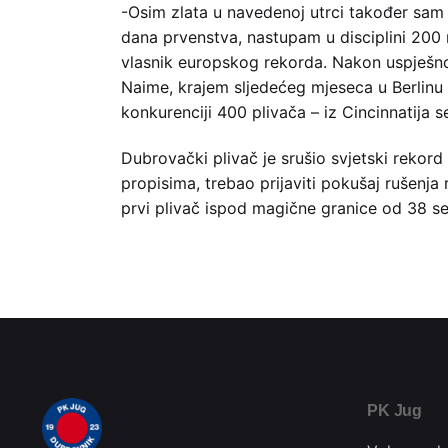
-Osim zlata u navedenoj utrci također sam 
dana prvenstva, nastupam u disciplini 200
vlasnik europskog rekorda. Nakon uspješno
Naime, krajem sljedećeg mjeseca u Berlinu
konkurenciji 400 plivača – iz Cincinnatija s
Dubrovački plivač je srušio svjetski rekord
propisima, trebao prijaviti pokušaj rušenja
prvi plivač ispod magične granice od 38 se
PK Jug