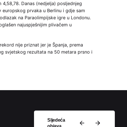
 4,58,78. Danas (nedjelja) posljednjeg
v europskog prvaka u Berlinu i gdje sam
odlazak na Paraolimpijske igre u Londonu.
oglašen najuspješnijim plivačem u
ekord nije priznat jer je Španja, prema
jeg svjetskog rezultata na 50 metara prsno i
Podijeli
Sljedeća
objava