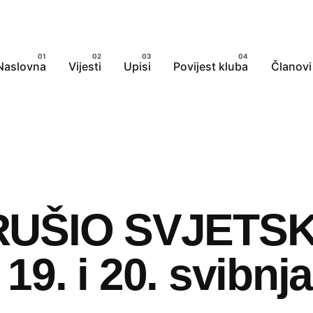
Naslovna
Vijesti
Upisi
Povijest kluba
Članovi
RUŠIO SVJETS
 19. i 20. svibnj