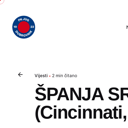
Skip
to
content
Vijesti
2 min čitano
ŠPANJA S
(Cincinnati,