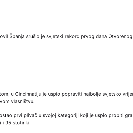
ovil Španja srušio je svjetski rekord prvog dana Otvorenog
itetom, u Cincinnatiju je uspio popraviti najbolje svjetsko vr
ovom vlasništvu.
stao prvi plivač u svojoj kategoriji koji je uspio probiti gr
 i 95 stotinki.