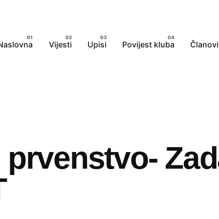
Naslovna
Vijesti
Upisi
Povijest kluba
Članovi
 prvenstvo- Zada
T