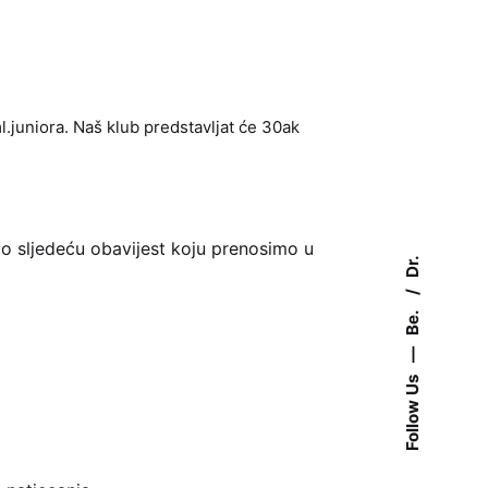
l.juniora. Naš klub predstavljat će 30ak
mo sljedeću obavijest koju prenosimo u
Dr.
Be.
—
Follow Us