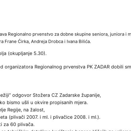
država Regionalno prvenstvo za dobne skupine seniora, juniora i m
a Frane Ćirka, Andreja Drobca i Ivana Bilića.
ja (okupljanje 5.30).
) od organizatora Regionalnog prvenstva PK ZADAR dobili s
ježiji” odgovor Stožera CZ Zadarske županije,
ako bismo ušli u okvire propisanih mjera.
je Regije, na žalost,
a (plivači 2007. i ml. i plivačice 2008. i ml.).
i za 60 plivača.