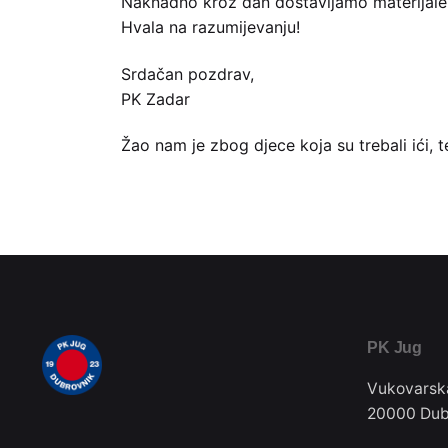
Naknadno kroz dan dostavljamo materijale s
Hvala na razumijevanju!
Srdačan pozdrav,
PK Zadar
Žao nam je zbog djece koja su trebali ići, te
PK Jug
Vukovarsk
20000 Dub