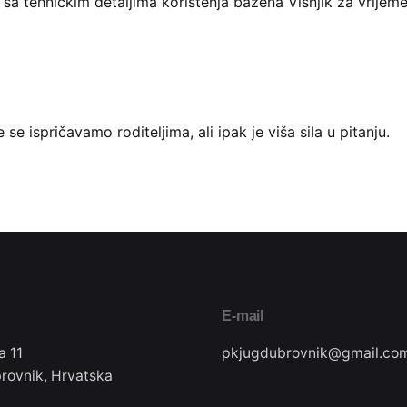
a tehničkim detaljima korištenja bazena Višnjik za vrijeme
 se ispričavamo roditeljima, ali ipak je viša sila u pitanju.
E-mail
a 11
pkjugdubrovnik@gmail.co
rovnik, Hrvatska