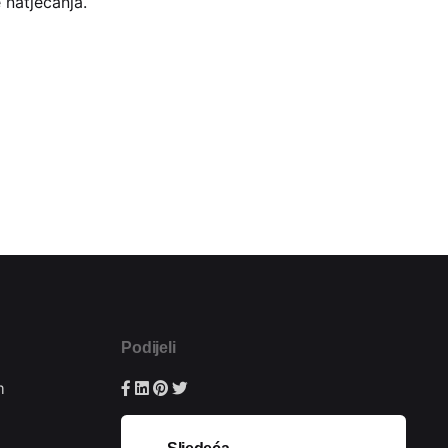
 natjecanja.
Podijeli
m