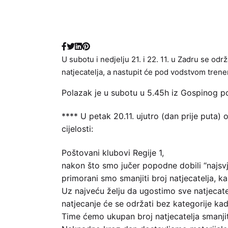
U subotu i nedjelju 21. i 22. 11. u Zadru se o
natjecatelja, a nastupit će pod vodstvom trener
Polazak je u subotu u 5.45h iz Gospinog pol
**** U petak 20.11. ujutro (dan prije puta
cijelosti:
Poštovani klubovi Regije 1,
nakon što smo jučer popodne dobili “najsv
primorani smo smanjiti broj natjecatelja, k
Uz najveću želju da ugostimo sve natjecatel
natjecanje će se održati bez kategorije kadet
Time ćemo ukupan broj natjecatelja smanjit