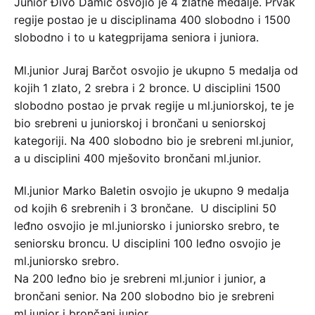
Junior Đivo Damić osvojio je 4 zlatne medalje. Prvak
regije postao je u disciplinama 400 slobodno i 1500
slobodno i to u kategprijama seniora i juniora.
Ml.junior Juraj Barčot osvojio je ukupno 5 medalja od
kojih 1 zlato, 2 srebra i 2 bronce. U disciplini 1500
slobodno postao je prvak regije u ml.juniorskoj, te je
bio srebreni u juniorskoj i brončani u seniorskoj
kategoriji. Na 400 slobodno bio je srebreni ml.junior,
a u disciplini 400 mješovito brončani ml.junior.
Ml.junior Marko Baletin osvojio je ukupno 9 medalja
od kojih 6 srebrenih i 3 brončane. U disciplini 50
leđno osvojio je ml.juniorsko i juniorsko srebro, te
seniorsku broncu. U disciplini 100 leđno osvojio je
ml.juniorsko srebro.
Na 200 leđno bio je srebreni ml.junior i junior, a
brončani senior. Na 200 slobodno bio je srebreni
ml.junior i brončani junior.