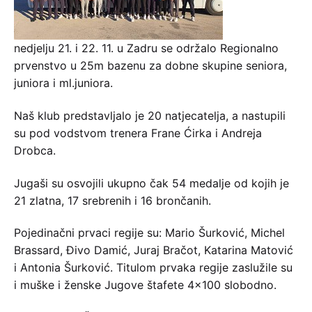
nedjelju 21. i 22. 11. u Zadru se održalo Regionalno
prvenstvo u 25m bazenu za dobne skupine seniora,
juniora i ml.juniora.
Naš klub predstavljalo je 20 natjecatelja, a nastupili
su pod vodstvom trenera Frane Ćirka i Andreja
Drobca.
Jugaši su osvojili ukupno čak 54 medalje od kojih je
21 zlatna, 17 srebrenih i 16 brončanih.
Pojedinačni prvaci regije su: Mario Šurković, Michel
Brassard, Đivo Damić, Juraj Bračot, Katarina Matović
i Antonia Šurković. Titulom prvaka regije zaslužile su
i muške i ženske Jugove štafete 4×100 slobodno.