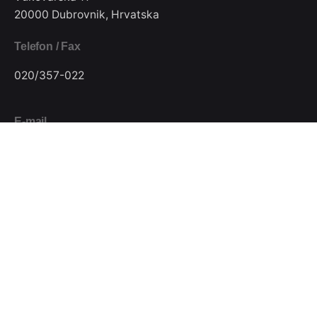
20000 Dubrovnik, Hrvatska
Telefon / Fax
020/357-022
E-mail
pkjugdubrovnik@gmail.com
Pratite nas
Podijeli