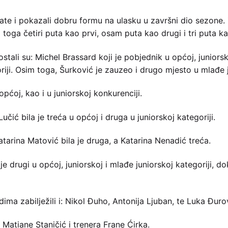
ltate i pokazali dobru formu na ulasku u završni dio sezone
toga četiri puta kao prvi, osam puta kao drugi i tri puta ka
ostali su: Michel Brassard koji je pobjednik u općoj, juniorsk
iji. Osim toga, Šurković je zauzeo i drugo mjesto u mlađe 
 općoj, kao i u juniorskoj konkurenciji.
učić bila je treća u općoj i druga u juniorskoj kategoriji.
Katarina Matović bila je druga, a Katarina Nenadić treća.
e drugi u općoj, juniorskoj i mlađe juniorskoj kategoriji, d
ma zabilježili i: Nikol Đuho, Antonija Ljuban, te Luka Đuro
Matiane Staničić i trenera Frane Ćirka.