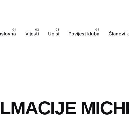
aslovna
Vijesti
Upisi
Povijest kluba
Članovi 
LMACIJE MICHE