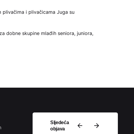
 plivačima i plivačicama Juga su
za dobne skupine mlađih seniora, juniora,
Podijeli
Sljedeća
m
objava