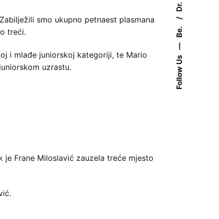
Dr.
. Zabilježili smo ukupno petnaest plasmana
Be.
o treći.
—
oj i mlađe juniorskoj kategoriji, te Mario
Follow Us
juniorskom uzrastu.
ok je Frane Miloslavić zauzela treće mjesto
vić.