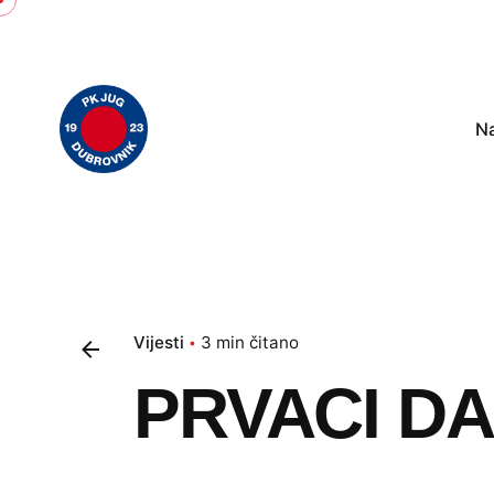
Skip
to
content
N
Vijesti
3 min čitano
PRVACI DA