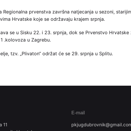
Regionalna prvenstva završna natjecanja u sezoni, starijim
vima Hrvatske koje se održavaju krajem srpnja.
va se u Sisku 22. i 23. srpnja, dok se Prvenstvo Hrvatske 
 1 .kolovoza u Zagrebu.
je, tzv. „Plivaton“ održat će se 29. srpnja u Splitu.
E-mail
a 11
pkjugdubrovnik@gmail.co