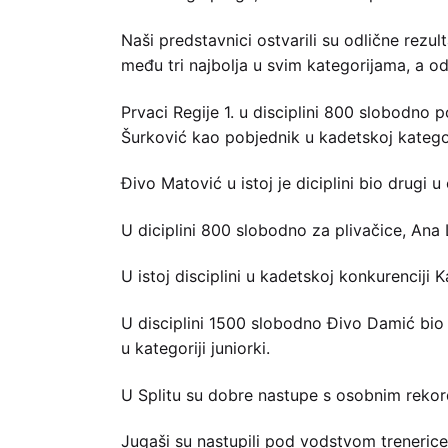
Naši predstavnici ostvarili su odlične rezu
među tri najbolja u svim kategorijama, a od 
Prvaci Regije 1. u disciplini 800 slobodno p
Šurković kao pobjednik u kadetskoj kategor
Đivo Matović u istoj je diciplini bio drugi u
U diciplini 800 slobodno za plivačice, Ana L
U istoj disciplini u kadetskoj konkurenciji 
U disciplini 1500 slobodno Đivo Damić bio j
u kategoriji juniorki.
U Splitu su dobre nastupe s osobnim rekordi
Jugaši su nastupili pod vodstvom trenerice 