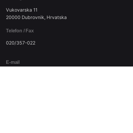
Vukovarska 11
20000 Dubrovnik, Hrvatska
Telefon / Fax
020/357-022
E-mail
pkjugdubrovnik@gmail.com
Pratite nas
Podijeli