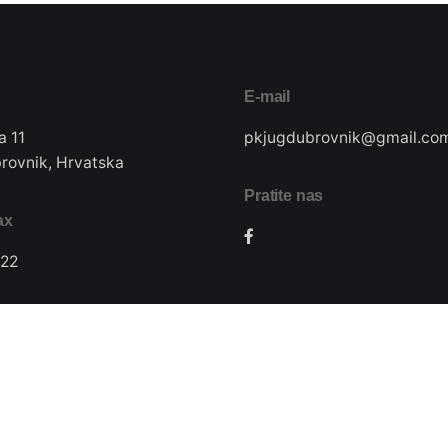
E-mail
a 11
pkjugdubrovnik@gmail.co
rovnik, Hrvatska
Pratite nas
ax
22