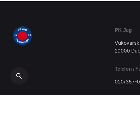
PK Jug
Vukovarsk
20000 Dub
Telefon / F
020/357-0
Plivački klub Jug // Design by
Festivus
.