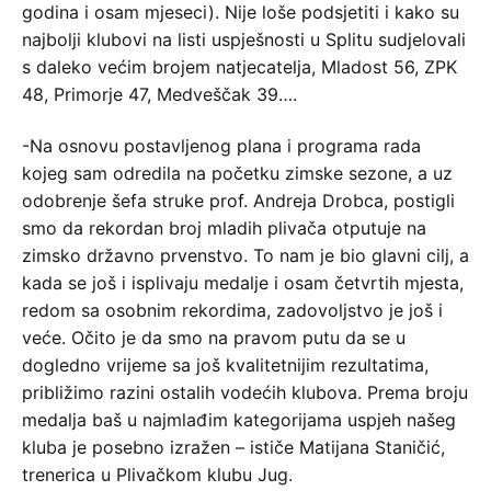
godina i osam mjeseci). Nije loše podsjetiti i kako su
najbolji klubovi na listi uspješnosti u Splitu sudjelovali
s daleko većim brojem natjecatelja, Mladost 56, ZPK
48, Primorje 47, Medveščak 39….
-Na osnovu postavljenog plana i programa rada
kojeg sam odredila na početku zimske sezone, a uz
odobrenje šefa struke prof. Andreja Drobca, postigli
smo da rekordan broj mladih plivača otputuje na
zimsko državno prvenstvo. To nam je bio glavni cilj, a
kada se još i isplivaju medalje i osam četvrtih mjesta,
redom sa osobnim rekordima, zadovoljstvo je još i
veće. Očito je da smo na pravom putu da se u
dogledno vrijeme sa još kvalitetnijim rezultatima,
približimo razini ostalih vodećih klubova. Prema broju
medalja baš u najmlađim kategorijama uspjeh našeg
kluba je posebno izražen – ističe Matijana Staničić,
trenerica u Plivačkom klubu Jug.