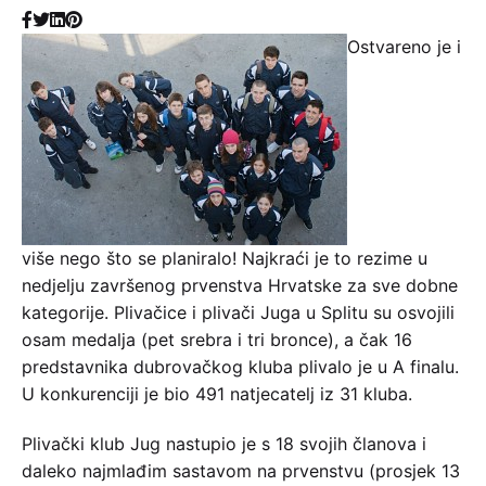
Ostvareno je i
više nego što se planiralo! Najkraći je to rezime u
nedjelju završenog prvenstva Hrvatske za sve dobne
kategorije. Plivačice i plivači Juga u Splitu su osvojili
osam medalja (pet srebra i tri bronce), a čak 16
predstavnika dubrovačkog kluba plivalo je u A finalu.
U konkurenciji je bio 491 natjecatelj iz 31 kluba.
Plivački klub Jug nastupio je s 18 svojih članova i
daleko najmlađim sastavom na prvenstvu (prosjek 13