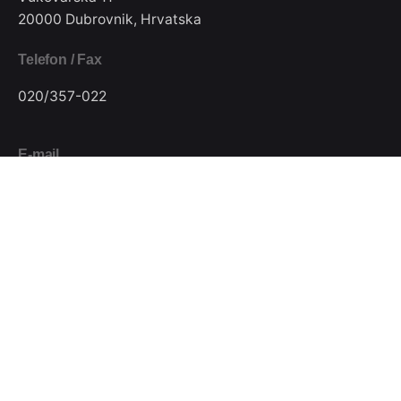
20000 Dubrovnik, Hrvatska
Telefon / Fax
020/357-022
E-mail
pkjugdubrovnik@gmail.com
Pratite nas
Podijeli