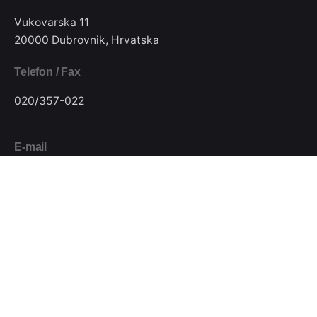
Vukovarska 11
20000 Dubrovnik, Hrvatska
Telefon / Fax
020/357-022
E-mail
pkjugdubrovnik@gmail.com
Pratite nas
Podijeli