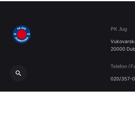
PK Jug
Vukovarsk
20000 Dub
Telefon / F
020/357-0
Plivački klub Jug // Design by
Festivus
.