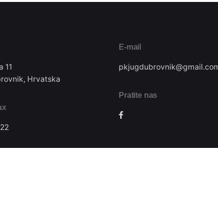
E-mail
a 11
pkjugdubrovnik@gmail.co
rovnik, Hrvatska
Pratite nas
ax
22