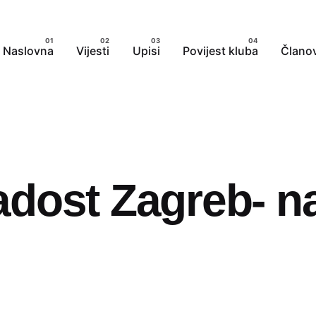
Naslovna
Vijesti
Upisi
Povijest kluba
Članov
adost Zagreb- n