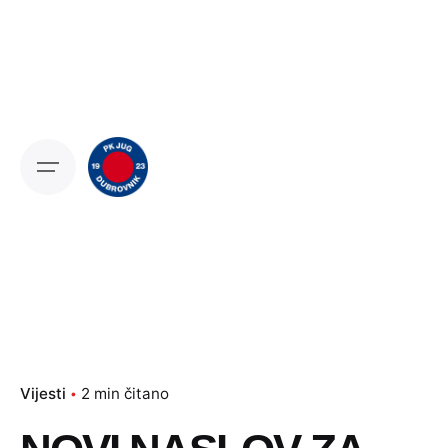
Skip
to
content
Vijesti
2 min čitano