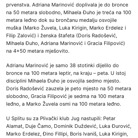
prvenstva. Adriana Marinović doplivala je do bronce
na 50 metara slobodno, Mihaela Đuho je treća na 100
metara leđno dok su brončanu medalju osvojile
muška (Marko Žuvela, Luka Kirigin, Marko Erdelez i
Filip Zalović) i ženska štafeta (Doris Radošević,
Mihaela Đuho, Adriana Marinović i Gracia Filipović)
na 4×50 metara mješovito.
Adrianu Marinović je samo 38 stotinki dijelilo do
bronce na 100 metara leptir, na kraju – peta. U istoj
disciplini Mihaela Đuho je osvojila sedmo mjesto.
Doris Radošević zauzela je peto mjesto na 50 metara
slobodno, Gracia Filipović je sedma na 100 metara
leđno, a Marko Žuvela osmi na 100 metara leđno.
U Splitu su za Plivački klub Jug nastupili: Petar
Alamat, Duje Čamo, Dominik Duždević, Luka Đurović,
Marko Erdelez, Đino Fillipi, Boris Ivaniš, Luka Kirigin,