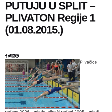
PUTUJU U SPLIT –
PLIVATON Regije 1
(01.08.2015.)
Plivačice
rođene 2006. i mlađe, plivači rođeni 2005. i mlađi,