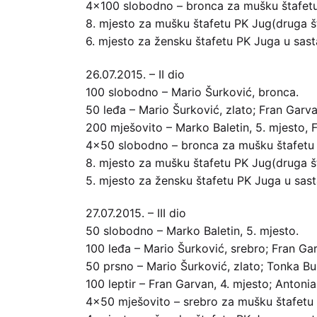
4×100 slobodno – bronca za mušku štafetu 
8. mjesto za mušku štafetu PK Jug(druga št
6. mjesto za žensku štafetu PK Juga u sast
26.07.2015. – II dio
100 slobodno – Mario Šurković, bronca.
50 leđa – Mario Šurković, zlato; Fran Garva
200 mješovito – Marko Baletin, 5. mjesto, 
4×50 slobodno – bronca za mušku štafetu P
8. mjesto za mušku štafetu PK Jug(druga št
5. mjesto za žensku štafetu PK Juga u sast
27.07.2015. – III dio
50 slobodno – Marko Baletin, 5. mjesto.
100 leđa – Mario Šurković, srebro; Fran Gar
50 prsno – Mario Šurković, zlato; Tonka Buš
100 leptir – Fran Garvan, 4. mjesto; Antoni
4×50 mješovito – srebro za mušku štafetu 