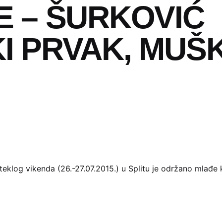
E – ŠURKOVIĆ
I PRVAK, MUŠK
teklog vikenda (26.-27.07.2015.) u Splitu je održano mlađe