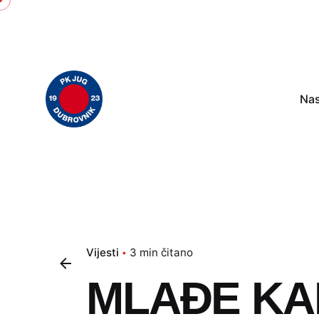
Skip
to
content
Na
Vijesti
3 min čitano
MLAĐE KA