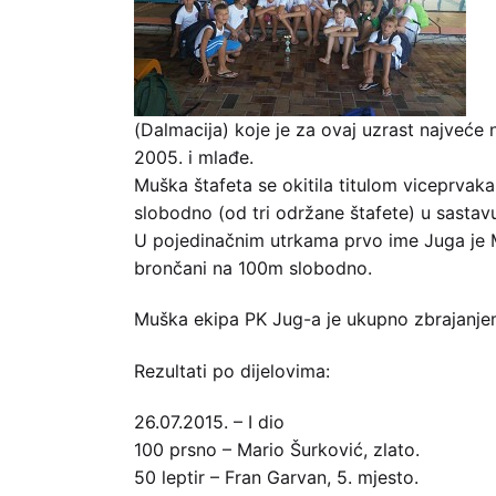
(Dalmacija) koje je za ovaj uzrast najveće 
2005. i mlađe.
Muška štafeta se okitila titulom viceprvak
slobodno (od tri održane štafete) u sastav
U pojedinačnim utrkama prvo ime Juga je 
brončani na 100m slobodno.
Muška ekipa PK Jug-a je ukupno zbrajanje
Rezultati po dijelovima:
26.07.2015. – I dio
100 prsno – Mario Šurković, zlato.
50 leptir – Fran Garvan, 5. mjesto.