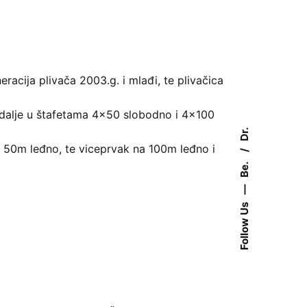
racija plivača 2003.g. i mlađi, te plivačica
medalje u štafetama 4×50 slobodno i 4×100
Dr.
 50m leđno, te viceprvak na 100m leđno i
Be.
—
Follow Us