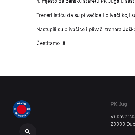
4. mjesto za žensku štafetu PK Juga u sast
Treneri ističu da su plivačice i plivači koji
Nastupili su plivačice i plivači trenera Još
Čestitamo !!!
PK Jug
Vukovarsk
20000 Dub