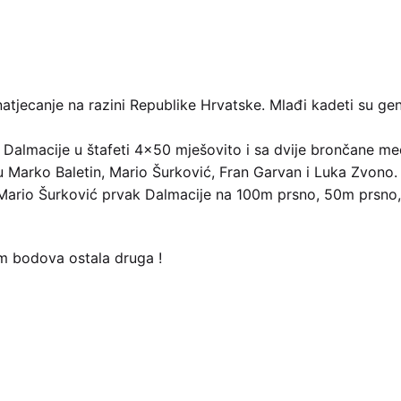
natjecanje na razini Republike Hrvatske. Mlađi kadeti su gene
a Dalmacije u štafeti 4×50 mješovito i sa dvije brončane 
u Marko Baletin, Mario Šurković, Fran Garvan i Luka Zvono.
Mario Šurković prvak Dalmacije na 100m prsno, 50m prsno,
m bodova ostala druga !