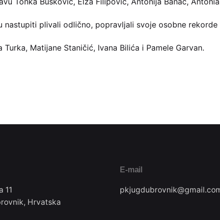
avu Tonka Bušković, Elza Filipović, Antonija Banac, Antonia
 su nastupiti plivali odlično, popravljali svoje osobne rekorde
ka Turka, Matijane Staničić, Ivana Bilića i Pamele Garvan.
E-mail
a 11
pkjugdubrovnik@gmail.co
rovnik, Hrvatska