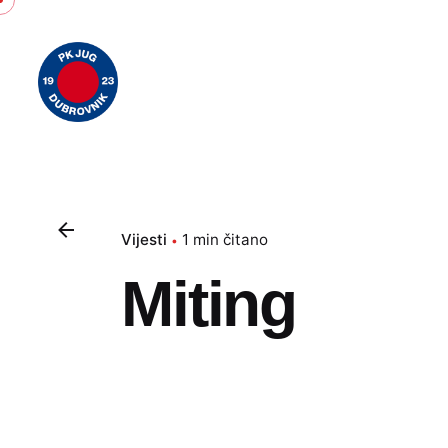
Skip
to
content
Vijesti
1 min čitano
Miting