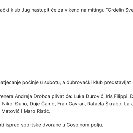
vački klub Jug nastupit će za vikend na mitingu “Grdelin Svet
jecanje počinje u subotu, a dubrovački klub predstavljat će
nera Andreja Drobca plivat će: Luka Đurović, Iris Filippi, Đ
 Nikol Đuho, Duje Čamo, Fran Gavran, Rafaela Škrabo, Lar
 Matović i Maro Ristić.
 sati ispred sportske dvorane u Gospinom polju.