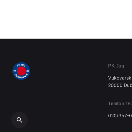
PK Jug
Vukovarsk
20000 Dub
Telefon / F
020/357-0