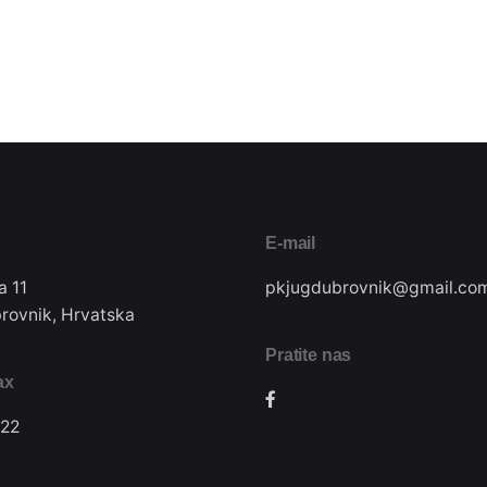
E-mail
a 11
pkjugdubrovnik@gmail.co
rovnik, Hrvatska
Pratite nas
ax
22