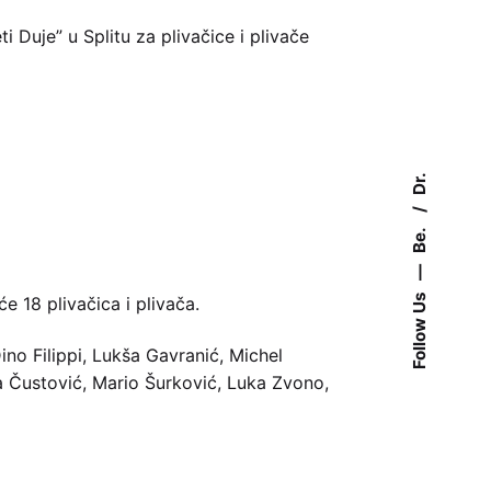
i Duje” u Splitu za plivačice i plivače
Dr.
Be.
—
Follow Us
 18 plivačica i plivača.
ino Filippi, Lukša Gavranić, Michel
a Čustović, Mario Šurković, Luka Zvono,