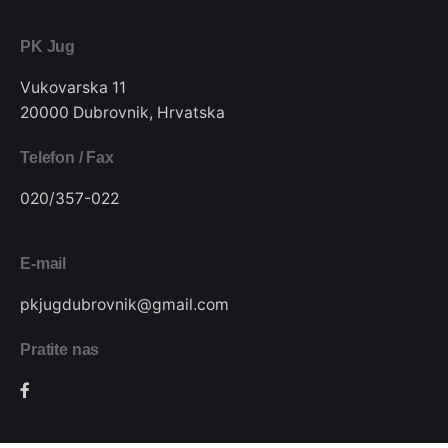
PK Jug
Vukovarska 11
20000 Dubrovnik, Hrvatska
Telefon / Fax
020/357-022
E-mail
pkjugdubrovnik@gmail.com
Pratite nas