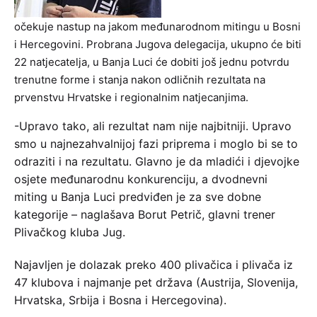
očekuje nastup na jakom međunarodnom mitingu u Bosni
i Hercegovini. Probrana Jugova delegacija, ukupno će biti
22 natjecatelja, u Banja Luci će dobiti još jednu potvrdu
trenutne forme i stanja nakon odličnih rezultata na
prvenstvu Hrvatske i regionalnim natjecanjima.
-Upravo tako, ali rezultat nam nije najbitniji. Upravo
smo u najnezahvalnijoj fazi priprema i moglo bi se to
odraziti i na rezultatu. Glavno je da mladići i djevojke
osjete međunarodnu konkurenciju, a dvodnevni
miting u Banja Luci predviđen je za sve dobne
kategorije – naglašava Borut Petrič, glavni trener
Plivačkog kluba Jug.
Najavljen je dolazak preko 400 plivačica i plivača iz
47 klubova i najmanje pet država (Austrija, Slovenija,
Hrvatska, Srbija i Bosna i Hercegovina).