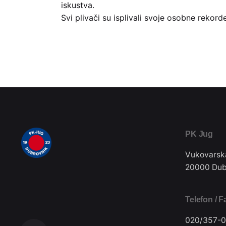
iskustva.
Svi plivači su isplivali svoje osobne rekor
PK Jug
Vukovarsk
20000 Dub
Telefon / F
020/357-0