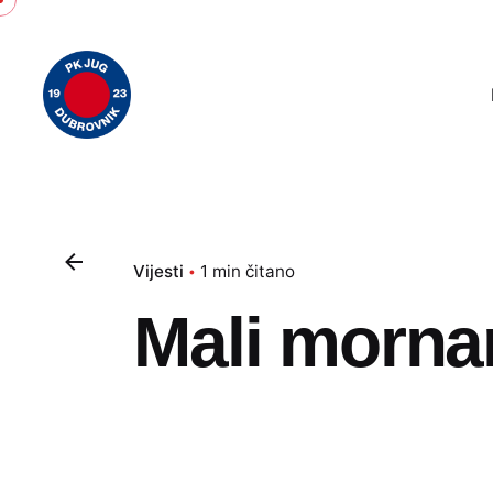
Skip
to
content
Vijesti
1 min čitano
Mali mornar