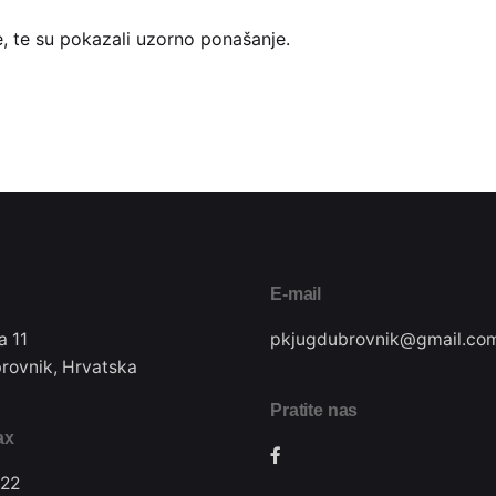
de, te su pokazali uzorno ponašanje.
E-mail
a 11
pkjugdubrovnik@gmail.co
rovnik, Hrvatska
Pratite nas
ax
22