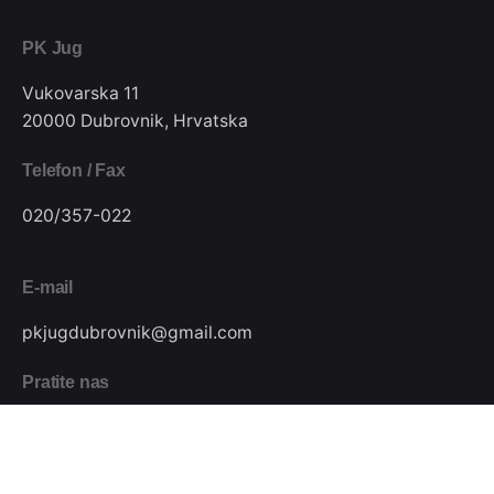
PK Jug
Vukovarska 11
20000 Dubrovnik, Hrvatska
Telefon / Fax
020/357-022
E-mail
pkjugdubrovnik@gmail.com
Pratite nas