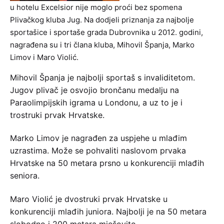
u hotelu Excelsior nije moglo proći bez spomena
Plivačkog kluba Jug. Na dodjeli priznanja za najbolje
sportašice i sportaše grada Dubrovnika u 2012. godini,
nagrađena su i tri člana kluba, Mihovil Španja, Marko
Limov i Maro Violić.
Mihovil Španja je najbolji sportaš s invaliditetom.
Jugov plivač je osvojio brončanu medalju na
Paraolimpijskih igrama u Londonu, a uz to je i
trostruki prvak Hrvatske.
Marko Limov je nagrađen za uspjehe u mlađim
uzrastima. Može se pohvaliti naslovom prvaka
Hrvatske na 50 metara prsno u konkurenciji mlađih
seniora.
Maro Violić je dvostruki prvak Hrvatske u
konkurenciji mlađih juniora. Najbolji je na 50 metara
slobodno i 200 metara mješovito.