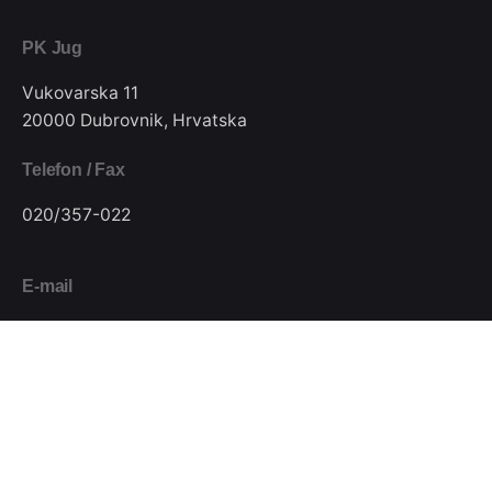
PK Jug
Vukovarska 11
20000 Dubrovnik, Hrvatska
Telefon / Fax
020/357-022
E-mail
pkjugdubrovnik@gmail.com
Pratite nas