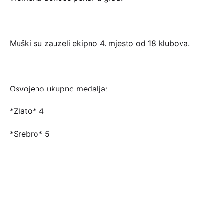
Muški su zauzeli ekipno 4. mjesto od 18 klubova.
Osvojeno ukupno medalja:
*Zlato* 4
*Srebro* 5
*Bronca* 2
ČESTITKE svim plivačima na uzornom vladanju i
ostvarenim rezultatima.