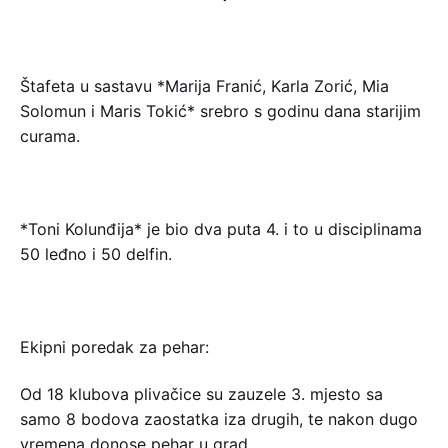
Štafeta u sastavu *Marija Franić, Karla Zorić, Mia
Solomun i Maris Tokić* srebro s godinu dana starijim
curama.
*Toni Kolunđija* je bio dva puta 4. i to u disciplinama
50 leđno i 50 delfin.
Ekipni poredak za pehar:
Od 18 klubova plivačice su zauzele 3. mjesto sa
samo 8 bodova zaostatka iza drugih, te nakon dugo
vremena donose pehar u grad.