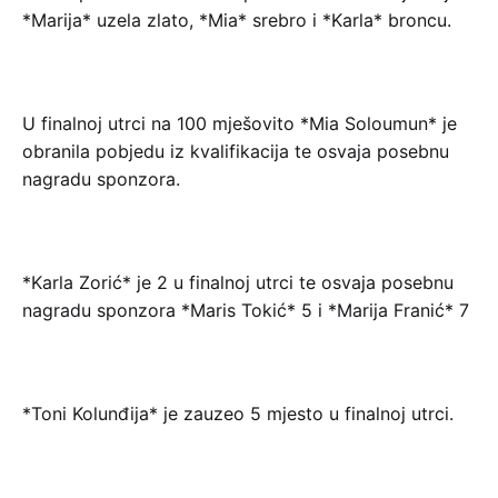
*Marija* uzela zlato, *Mia* srebro i *Karla* broncu.
U finalnoj utrci na 100 mješovito *Mia Soloumun* je
obranila pobjedu iz kvalifikacija te osvaja posebnu
nagradu sponzora.
*Karla Zorić* je 2 u finalnoj utrci te osvaja posebnu
nagradu sponzora *Maris Tokić* 5 i *Marija Franić* 7
*Toni Kolunđija* je zauzeo 5 mjesto u finalnoj utrci.