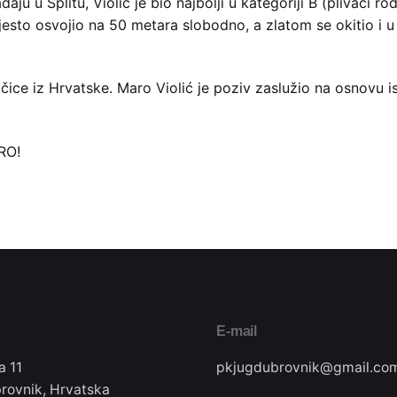
u Splitu, Violić je bio najbolji u kategoriji B (plivači ro
esto osvojio na 50 metara slobodno, a zlatom se okitio i 
ivačice iz Hrvatske. Maro Violić je poziv zaslužio na osnov
RO!
E-mail
a 11
pkjugdubrovnik@gmail.co
rovnik, Hrvatska