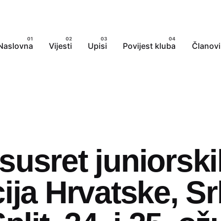
Naslovna
Vijesti
Upisi
Povijest kluba
Članovi
susret juniorski
ija Hrvatske, Srb