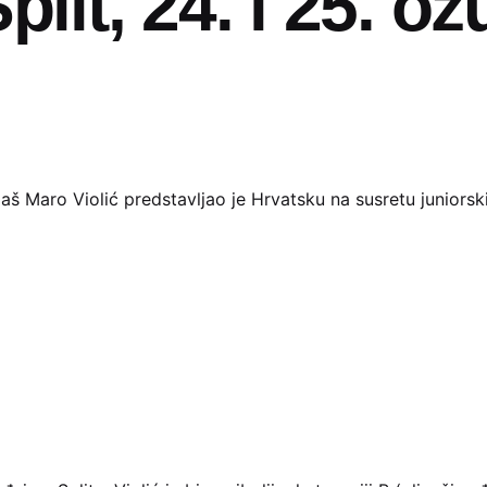
plit, 24. i 25. ož
aš Maro Violić predstavljao je Hrvatsku na susretu juniorskih