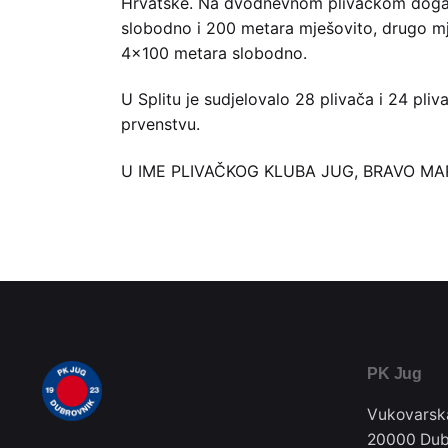
Hrvatske. Na dvodnevnom plivačkom događaju 
slobodno i 200 metara mješovito, drugo mj
4×100 metara slobodno.
U Splitu je sudjelovalo 28 plivača i 24 pl
prvenstvu.
U IME PLIVAČKOG KLUBA JUG, BRAVO MA
PK Jug
Vukovarsk
20000 Dub