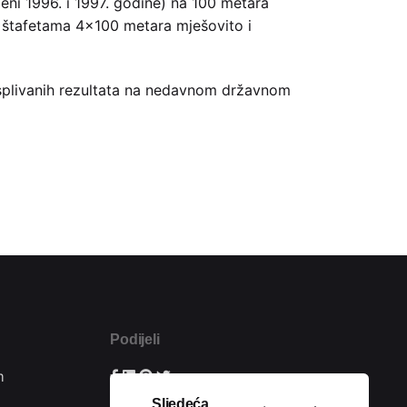
đeni 1996. i 1997. godine) na 100 metara
u štafetama 4×100 metara mješovito i
u isplivanih rezultata na nedavnom državnom
Podijeli
m
Sljedeća