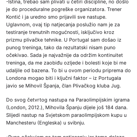
-Istina, trebao sam plivati u četiri discipline, no došlo
je do proceduralne pogreške organizatora. Trener
Kontić i ja uredno smo prijavili sve nastupe.
Uglavnom, ovaj tip natjecanja poslužio nam je za
testiranje trenutnih mogućnosti, isključivo kroz
prizmu plivačke tehnike. U Portugal sam došao iz
punog treninga, tako da rezultatski nisam puno
očekivao. Sada je najvažnije da održim kontinuitet
treninga, da me zaobiđu ozljede i bolesti koje bi me
udaljile od bazena. To bi u ovom periodu priprema do
Londona mogao biti i ključni faktor – iz Portugala
javio se Mihovil Španja, član Plivačkog kluba Jug.
Do svog četvrtog nastupa na Paraolimpijskim igrama
(London, 2012.), Mihovila Španju dijele još 184 dana.
Slijedi nastup na Svjetskom paraolimpijskom kupu u
Manchesteru (Engleska) u svibnju.
-Puno očekujem na tom natjecanju jer tamo dolaze