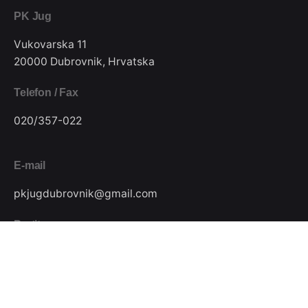
PK Jug
Vukovarska 11
20000 Dubrovnik, Hrvatska
Telefon / Fax
020/357-022
E-mail
pkjugdubrovnik@gmail.com
Pratite nas
Podijeli