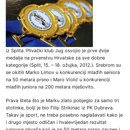
iz Splita. Plivački klub Jug osvojio je prve dvije
medalje na prvenstvu Hrvatske za sve dobne
kategorije (Split, 15. – 18. ožujka, 2012.). Srebrom su
se okitili Marko Limov u konkurenciji mlađih seniora
na 50 metara prsno i Maro Violić u konkurenciji
mlađih juniora na 200 metara mješovito.
Prava šteta što je Marku zlato pobjeglo za samo tri
stotinke, bolji je bio Filip Strikinac iz PK Dubrava.
Takav je sport, ne treba posebno naglašavati kako je
i drugo mjesto odličan i hvalevrijedan rezultat
jugovog plivača koji je na 50 metara prsno zauzeo i