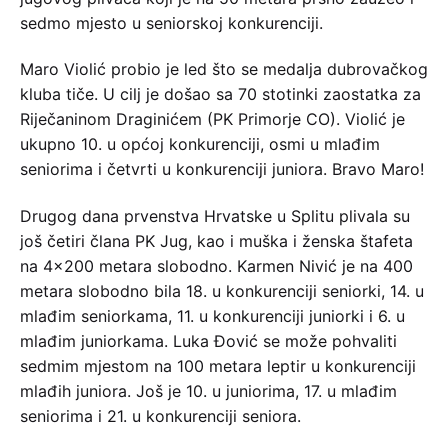
sedmo mjesto u seniorskoj konkurenciji.
Maro Violić probio je led što se medalja dubrovačkog
kluba tiče. U cilj je došao sa 70 stotinki zaostatka za
Riječaninom Draginićem (PK Primorje CO). Violić je
ukupno 10. u općoj konkurenciji, osmi u mlađim
seniorima i četvrti u konkurenciji juniora. Bravo Maro!
Drugog dana prvenstva Hrvatske u Splitu plivala su
još četiri člana PK Jug, kao i muška i ženska štafeta
na 4×200 metara slobodno. Karmen Nivić je na 400
metara slobodno bila 18. u konkurenciji seniorki, 14. u
mlađim seniorkama, 11. u konkurenciji juniorki i 6. u
mlađim juniorkama. Luka Đović se može pohvaliti
sedmim mjestom na 100 metara leptir u konkurenciji
mlađih juniora. Još je 10. u juniorima, 17. u mlađim
seniorima i 21. u konkurenciji seniora.