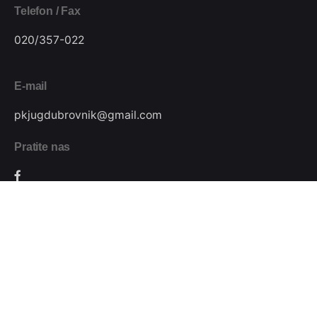
Telefon / Fax
020/357-022
E-mail
pkjugdubrovnik@gmail.com
Pratite nas
Podijeli
Plivački klub Jug // Design by
Festivus
.