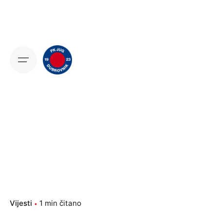
Skip
to
content
Vijesti
1 min čitano