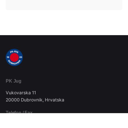
PK Jug
Vukovarska 11
20000 Dubrovnik, Hrvatska
Telefon / Fax
020/357-022