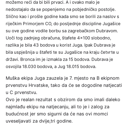
možemo reći da bi bili prvaci. A i ovako malo je
nedostajalo da se popenjemo na pobjedničko postolje.
Slično kao i prošle godine kada smo se borili za naslov s
riječkim Primorjem CO, do posljednje discipline Jugašice
su ove godine vodile borbu sa zagrebačkom Dubravom.
Uoči tog zadnjeg obračuna, štafete 4×100 slobodno,
razlika je bila 43 bodova u korist Juga. Ipak Dubrava je
bila uspješnija u štafeti te su Jugašice na kraju četvrte u
državi. Bronca im je izmakla za 15 bodova. Dubrava je
osvojila 18.030 bodova, a Jug 18.015 bodova.
Muška ekipa Juga zauzela je 7. mjesto na B ekipnom
prvenstvu Hrvatske, tako da će se dogodine natjecati
u C prvenstvu.
Ovo je realan rezultat s obzirom da smo imali daleko
najmlađu ekipu na natjecanju, ali to je i zalog za
budućnost jer smo sigurni da će nas ovi momci
uveseljavati za dvije,tri godine.