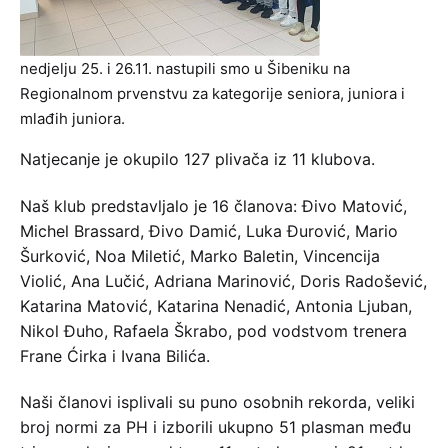
nedjelju 25. i 26.11. nastupili smo u Šibeniku na
Regionalnom prvenstvu za kategorije seniora, juniora i
mlađih juniora.
Natjecanje je okupilo 127 plivača iz 11 klubova.
Naš klub predstavljalo je 16 članova: Đivo Matović,
Michel Brassard, Đivo Damić, Luka Đurović, Mario
Šurković, Noa Miletić, Marko Baletin, Vincencija
Violić, Ana Lučić, Adriana Marinović, Doris Radošević,
Katarina Matović, Katarina Nenadić, Antonia Ljuban,
Nikol Đuho, Rafaela Škrabo, pod vodstvom trenera
Frane Ćirka i Ivana Bilića.
Naši članovi isplivali su puno osobnih rekorda, veliki
broj normi za PH i izborili ukupno 51 plasman među