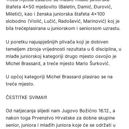
štafeta 4×50 mješovito (Baletin, Damić, Đurović,
Miletić), kao i ženska juniorska štafeta 4×100
slobodno (Violić, Lučić, Radošević, Marinović) koj je
bila trećeplasirana u juniorskom i seniorsom uzrastu.
U poretku najuspješnijih plivača koji je dobiven
temeljem zbroja vrijednosti rezultata u 6 disciplina, u
mlađe juniorskoj kategoriji drugo mjesto osvojio je
Michel Brassard, a treće mjesto Mario Šurković.
U općoj kategoriji Michel Brassard plasirao se na
treće mjesto.
ČESTITKE SVIMA!!!
Od natjecanja slijedi nam Jugovo Božićno 16.12., a
nakon toga Prvenstvo Hrvatske za dobne skupine
senior, juniora i mlađih juniora koje će se održati u