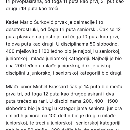
tri prvoplasirana, od toga 11 puta kao prvi, 21 put kao
drugi i 19 puta kao treći.
Kadet Mario Šurković prvak je dalmacije i to
desetorostruki, od čega tri puta seniorski. Čak se 12
puta plasirao na postolje, od čega 10 puta kao prvi,
te dva puta kao drugi. U disciplinama 50 slobodno,
400 mješovito i 100 leđno bio je najbolji u seniorkoj,
juniorskoj i mlađe juniorskoj kategoriji. Najbolji je bio
i na 200 leđno u mlađe juniorskoj, dok je u istoj
disciplini u juniorskoj i seniorskoj kategoriji bio drugi.
Mlađi junior Michel Brassard čak je 14 puta bio među
prva tri, od toga 12 puta kao drugoplasirani i dva
puta trećeplasirani. U disciplinama 200, 400 i 1500
slobodno bio je drugi u kategorijama seniora, juniora
i mlađih juniora, na 100 delfin bio je drugi u mlađe
juniorskoj, te treći u juniorskoj i seniorskoj kategoriji,
dok je na 50 delfin i 200 delfin bio drugoplasirani u