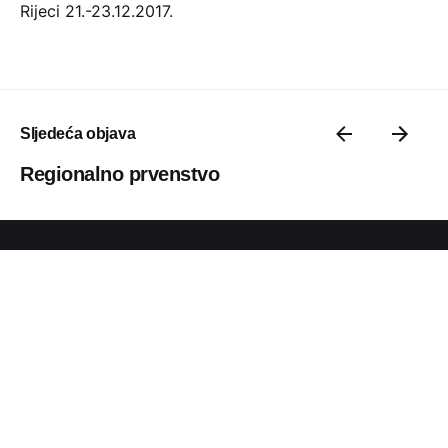
Rijeci 21.-23.12.2017.
Sljedeća objava
Regionalno prvenstvo
PK Jug
Vukovarska 11
20000 Dubrovnik, Hrvatska