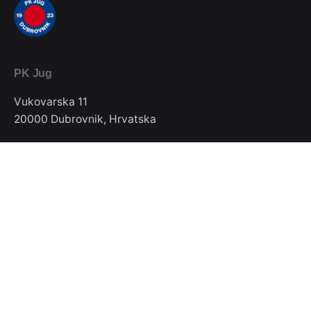
PK Jug
Vukovarska 11
20000 Dubrovnik, Hrvatska
Telefon / Fax
020/357-022
E-mail
pkjugdubrovnik@gmail.com
Pratite nas