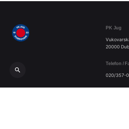
PK Jug
Vukovarsk
20000 Dub
Telefon / F
020/357-0
Plivački klub Jug // Design by
Festivus
.