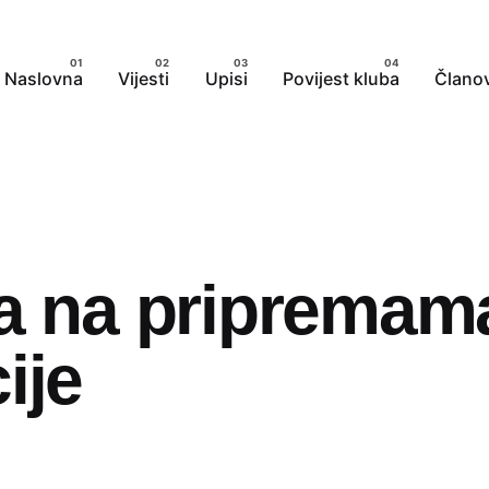
Naslovna
Vijesti
Upisi
Povijest kluba
Članov
ša na pripremam
ije