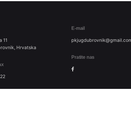
E-mail
a 11
pkjugdubrovnik@gmail.co
rovnik, Hrvatska
Pratite nas
ax
22