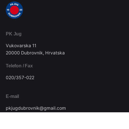
PK Jug
Vukovarska 11
20000 Dubrovnik, Hrvatska
Telefon / Fax
020/357-022
E-mail
pkjugdubrovnik@gmail.com
Pratite nas