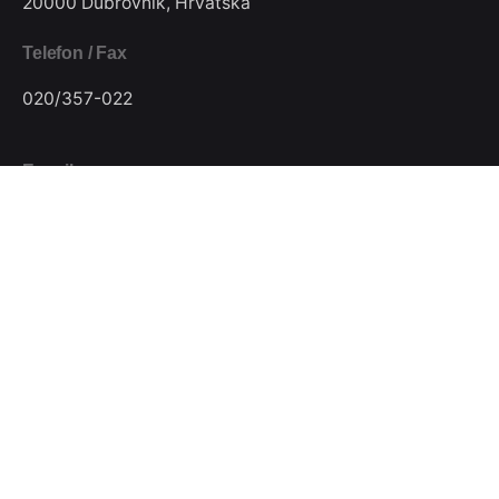
20000 Dubrovnik, Hrvatska
Telefon / Fax
020/357-022
E-mail
pkjugdubrovnik@gmail.com
Pratite nas
Podijeli